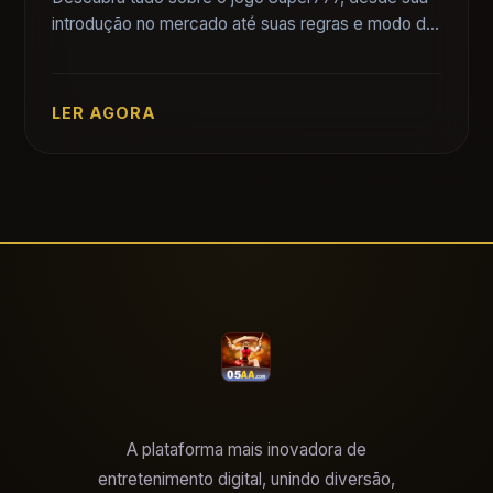
introdução no mercado até suas regras e modo de
jogo, combinado com insights atuais.
LER AGORA
A plataforma mais inovadora de
entretenimento digital, unindo diversão,