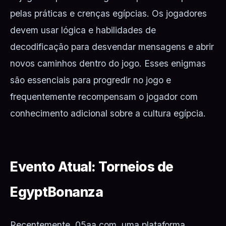
pelas práticas e crenças egípcias. Os jogadores
devem usar lógica e habilidades de
decodificação para desvendar mensagens e abrir
novos caminhos dentro do jogo. Esses enigmas
são essenciais para progredir no jogo e
frequentemente recompensam o jogador com
conhecimento adicional sobre a cultura egípcia.
Evento Atual: Torneios de
EgyptBonanza
Recentemente, 05aa.com, uma plataforma