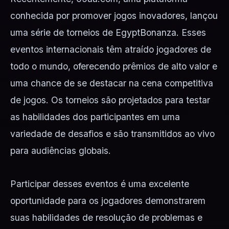
conhecida por promover jogos inovadores, lançou
uma série de torneios de EgyptBonanza. Esses
eventos internacionais têm atraído jogadores de
todo o mundo, oferecendo prêmios de alto valor e
uma chance de se destacar na cena competitiva
de jogos. Os torneios são projetados para testar
as habilidades dos participantes em uma
variedade de desafios e são transmitidos ao vivo
para audiências globais.
Participar desses eventos é uma excelente
oportunidade para os jogadores demonstrarem
suas habilidades de resolução de problemas e