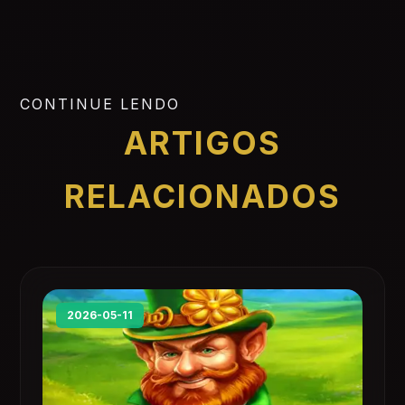
CONTINUE LENDO
ARTIGOS
RELACIONADOS
2026-05-11