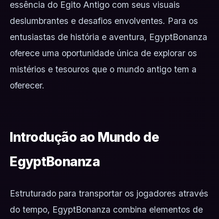
essência do Egito Antigo com seus visuais
deslumbrantes e desafios envolventes. Para os
entusiastas de história e aventura, EgyptBonanza
oferece uma oportunidade única de explorar os
mistérios e tesouros que o mundo antigo tem a
oferecer.
Introdução ao Mundo de
EgyptBonanza
Estruturado para transportar os jogadores através
do tempo, EgyptBonanza combina elementos de