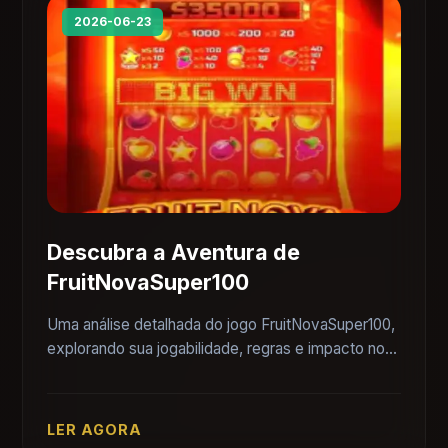
2026-06-23
Descubra a Aventura de
FruitNovaSuper100
Uma análise detalhada do jogo FruitNovaSuper100,
explorando sua jogabilidade, regras e impacto no
mercado atual.
LER AGORA