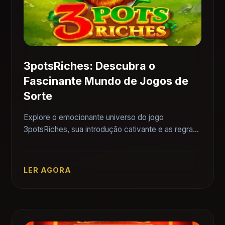
3potsRiches: Descubra o
Fascinante Mundo de Jogos de
Sorte
Explore o emocionante universo do jogo
3potsRiches, sua introdução cativante e as regras
envolventes que fazem deste jogo uma sensação
entre os entusiastas.
LER AGORA