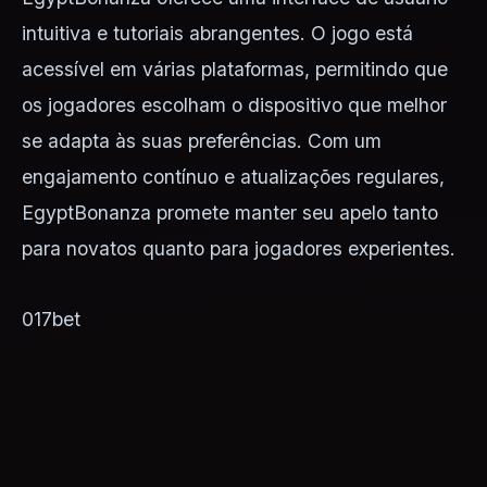
intuitiva e tutoriais abrangentes. O jogo está
acessível em várias plataformas, permitindo que
os jogadores escolham o dispositivo que melhor
se adapta às suas preferências. Com um
engajamento contínuo e atualizações regulares,
EgyptBonanza promete manter seu apelo tanto
para novatos quanto para jogadores experientes.
017bet