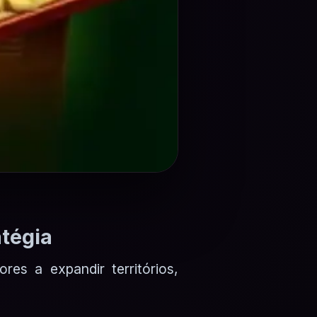
tégia
es a expandir territórios,