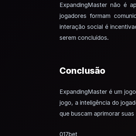
ExpandingMaster não é ap
jogadores formam comunid
interação social é incenti
serem concluídos.
Conclusão
ExpandingMaster é um jogo q
jogo, a inteligência do jog
que buscam aprimorar suas h
017bet