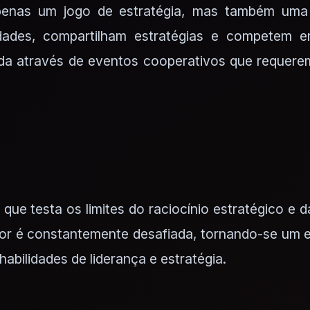
enas um jogo de estratégia, mas também uma 
ades, compartilham estratégias e competem em 
vada através de eventos cooperativos que requere
ue testa os limites do raciocínio estratégico e 
ador é constantemente desafiada, tornando-se um 
abilidades de liderança e estratégia.