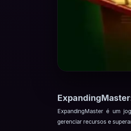
ExpandingMaster:
ExpandingMaster é um jogo
gerenciar recursos e super