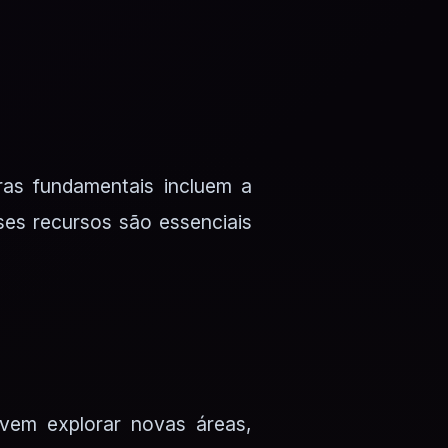
ras fundamentais incluem a
ses recursos são essenciais
evem explorar novas áreas,