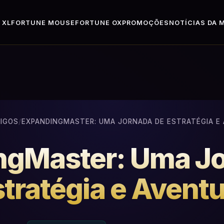
 XL
FORTUNE MOUSE
FORTUNE OX
PROMOÇÕES
NOTÍCIAS DA 
IGOS
/
EXPANDINGMASTER: UMA JORNADA DE ESTRATÉGIA E
ngMaster: Uma Jo
tratégia e Avent