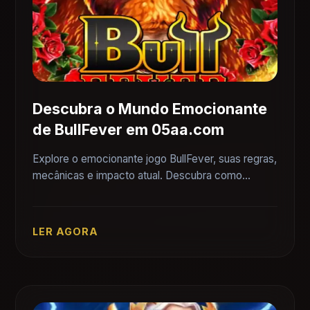
Descubra o Mundo Emocionante
de BullFever em 05aa.com
Explore o emocionante jogo BullFever, suas regras,
mecânicas e impacto atual. Descubra como
participar dessa aventura fascinante no universo
de jogos online.
LER AGORA