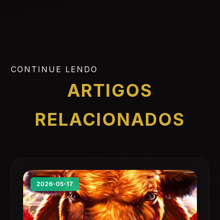
CONTINUE LENDO
ARTIGOS
RELACIONADOS
2026-05-17