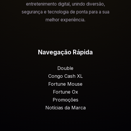
entretenimento digital, unindo diversão,
segurança e tecnologia de ponta para a sua
melhor experiência.
Navegação Rápida
Double
Congo Cash XL
Fortune Mouse
Fortune Ox
Promoções
Notícias da Marca