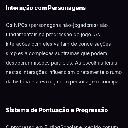
Interação com Personagens
Os NPCs (personagens não-jogadores) são
fundamentais na progressão do jogo. As
interações com eles variam de conversações
simples a complexas subtramas que podem
desdobrar missões paralelas. As escolhas feitas
nestas interações influenciam diretamente o rumo
da história e a evolução do personagem principal.
Sistema de Pontuação e Progressão
O progresso em FlirtingScholar é medido por um