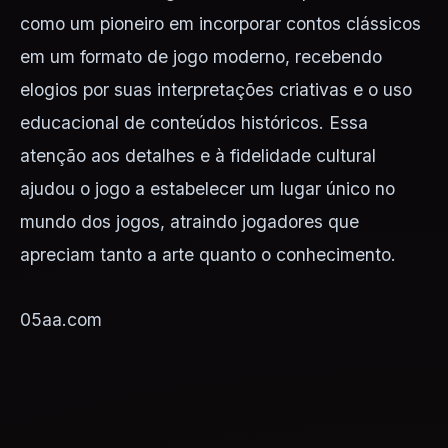
como um pioneiro em incorporar contos clássicos
em um formato de jogo moderno, recebendo
elogios por suas interpretações criativas e o uso
educacional de conteúdos históricos. Essa
atenção aos detalhes e à fidelidade cultural
ajudou o jogo a estabelecer um lugar único no
mundo dos jogos, atraindo jogadores que
apreciam tanto a arte quanto o conhecimento.
05aa.com