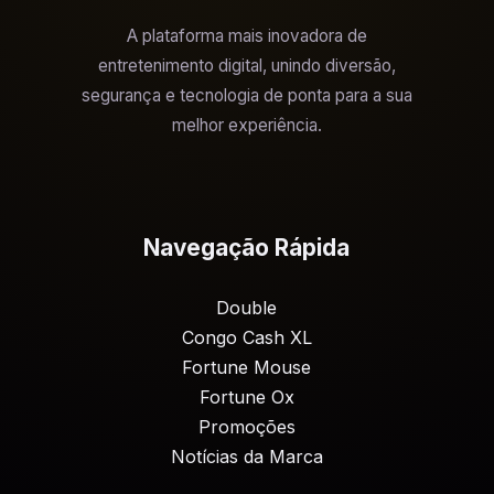
A plataforma mais inovadora de
entretenimento digital, unindo diversão,
segurança e tecnologia de ponta para a sua
melhor experiência.
Navegação Rápida
Double
Congo Cash XL
Fortune Mouse
Fortune Ox
Promoções
Notícias da Marca