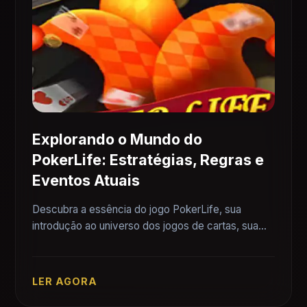
Explorando o Mundo do
PokerLife: Estratégias, Regras e
Eventos Atuais
Descubra a essência do jogo PokerLife, sua
introdução ao universo dos jogos de cartas, sua
estrutura de regras complexas e os eventos atuais
que moldam seu desenvolvimento.
LER AGORA