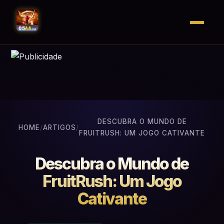
DESCUBRA O MUNDO DE
HOME
/
ARTIGOS
/
FRUITRUSH: UM JOGO CATIVANTE
Descubra o Mundo de
FruitRush: Um Jogo
Cativante