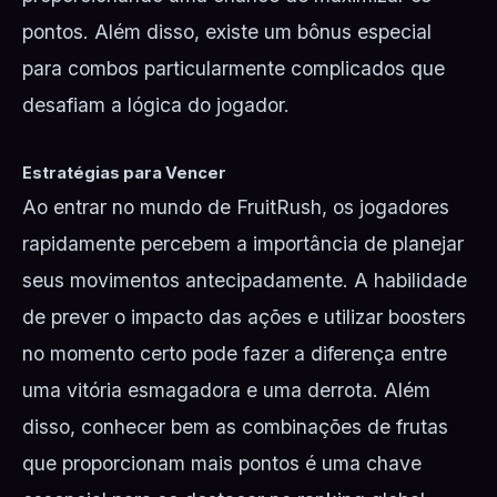
pontos. Além disso, existe um bônus especial
para combos particularmente complicados que
desafiam a lógica do jogador.
Estratégias para Vencer
Ao entrar no mundo de FruitRush, os jogadores
rapidamente percebem a importância de planejar
seus movimentos antecipadamente. A habilidade
de prever o impacto das ações e utilizar boosters
no momento certo pode fazer a diferença entre
uma vitória esmagadora e uma derrota. Além
disso, conhecer bem as combinações de frutas
que proporcionam mais pontos é uma chave