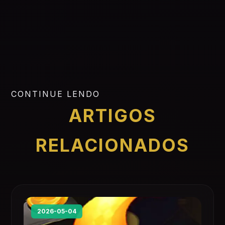
CONTINUE LENDO
ARTIGOS
RELACIONADOS
2026-05-04