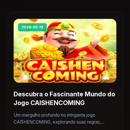
2026-05-18
Descubra o Fascinante Mundo do
Jogo CAISHENCOMING
Um mergulho profundo no intrigante jogo
CAISHENCOMING, explorando suas regras,
introdução e mecânicas.