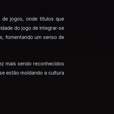
 de jogos, onde títulos que
dade do jogo de integrar-se
as, fomentando um senso de
ez mais sendo reconhecidos
se estão moldando a cultura