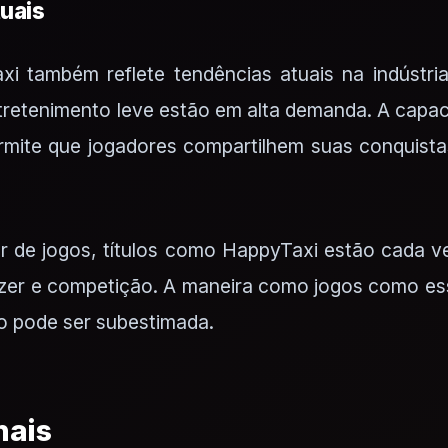
uais
i também reflete tendências atuais na indústria
retenimento leve estão em alta demanda. A capaci
ermite que jogadores compartilhem suas conquist
r de jogos, títulos como HappyTaxi estão cada v
azer e competição. A maneira como jogos como es
ão pode ser subestimada.
nais