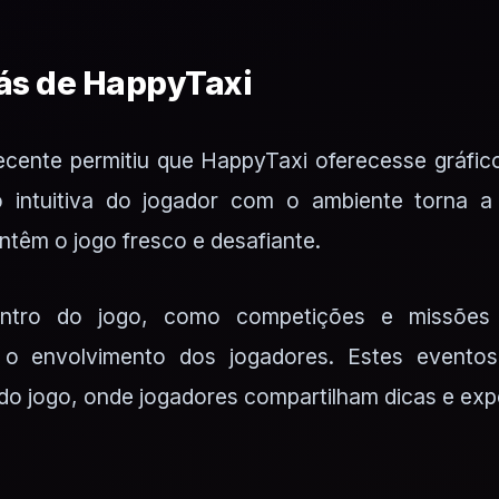
rás de HappyTaxi
ecente permitiu que HappyTaxi oferecesse gráfic
ão intuitiva do jogador com o ambiente torna a 
têm o jogo fresco e desafiante.
tro do jogo, como competições e missões t
 o envolvimento dos jogadores. Estes evento
o jogo, onde jogadores compartilham dicas e expe