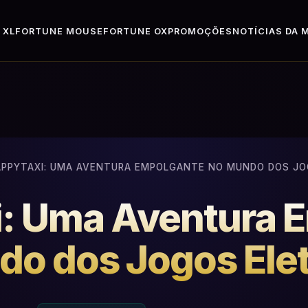
 XL
FORTUNE MOUSE
FORTUNE OX
PROMOÇÕES
NOTÍCIAS DA 
APPYTAXI: UMA AVENTURA EMPOLGANTE NO MUNDO DOS JO
: Uma Aventura 
o dos Jogos Ele