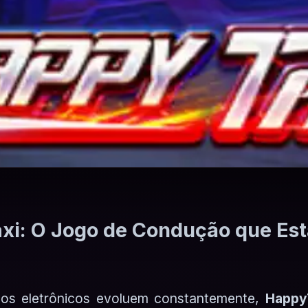
i: O Jogo de Condução que Es
s eletrônicos evoluem constantemente,
Happy