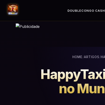
DOUBLE
CONGO CASH
HOME
/
ARTIGOS
/
H
HappyTaxi
no Mund