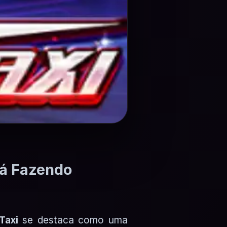
tá Fazendo
Taxi
se destaca como uma