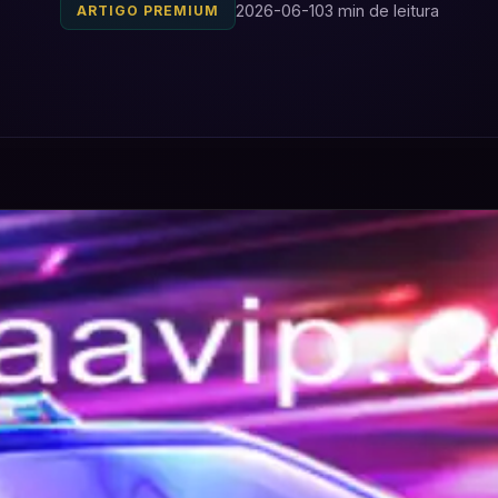
2026-06-10
3 min de leitura
ARTIGO PREMIUM