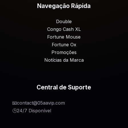
Navegação Rápida
Double
Congo Cash XL
Fortune Mouse
Fortune Ox
Promoções
Notícias da Marca
Central de Suporte
📧
contact@05aavip.com
🕒
24/7 Disponível