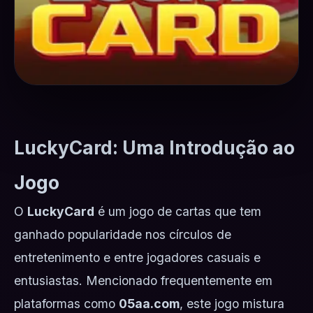
LuckyCard: Uma Introdução ao
Jogo
O
LuckyCard
é um jogo de cartas que tem
ganhado popularidade nos círculos de
entretenimento e entre jogadores casuais e
entusiastas. Mencionado frequentemente em
plataformas como
05aa.com
, este jogo mistura