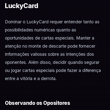
LuckyCard
Dominar o LuckyCard requer entender tanto as
possibilidades numéricas quanto as
oportunidades de cartas especiais. Manter a
atenção no monte de descarte pode fornecer
informações valiosas sobre as intenções dos
oponentes. Além disso, decidir quando segurar
ou jogar cartas especiais pode fazer a diferença
entre a vitória e a derrota.
Observando os Opositores