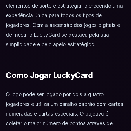
elementos de sorte e estratégia, oferecendo uma
experiência única para todos os tipos de
jogadores. Com a ascensão dos jogos digitais e
de mesa, o LuckyCard se destaca pela sua
simplicidade e pelo apelo estratégico.
Como Jogar LuckyCard
O jogo pode ser jogado por dois a quatro
jogadores e utiliza um baralho padrão com cartas
numeradas e cartas especiais. O objetivo é
coletar o maior número de pontos através de