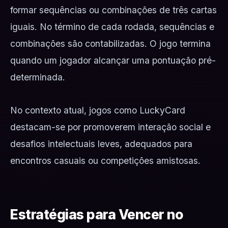
formar sequências ou combinações de três cartas
iguais. No término de cada rodada, sequências e
combinações são contabilizadas. O jogo termina
quando um jogador alcançar uma pontuação pré-
determinada.
No contexto atual, jogos como LuckyCard
destacam-se por promoverem interação social e
desafios intelectuais leves, adequados para
encontros casuais ou competições amistosas.
Estratégias para Vencer no