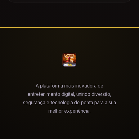
A plataforma mais inovadora de
entretenimento digital, unindo diversão,
segurança e tecnologia de ponta para a sua
melhor experiência.