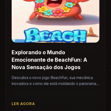
Explorando o Mundo
Emocionante de BeachFun: A
Nova Sensação dos Jogos
Descubra o novo jogo BeachFun, sua mecânica
inovadora e como ele está moldando o panorama
atual dos jogos.
LER AGORA