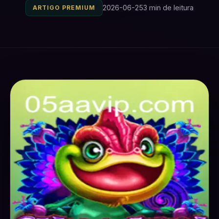
2026-06-25
3 min de leitura
ARTIGO PREMIUM