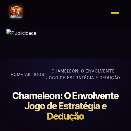
CHAMELEON: O ENVOLVENTE
HOME
/
ARTIGOS
/
JOGO DE ESTRATÉGIA E DEDUÇÃO
Chameleon: O Envolvente
Jogo de Estratégia e
Dedução