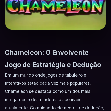
Chameleon: O Envolvente
Jogo de Estratégia e Dedução
Em um mundo onde jogos de tabuleiro e
interativos estão cada vez mais populares,
Chameleon se destaca como um dos mais
intrigantes e desafiadores disponíveis
atualmente. Combinando elementos de dedução,