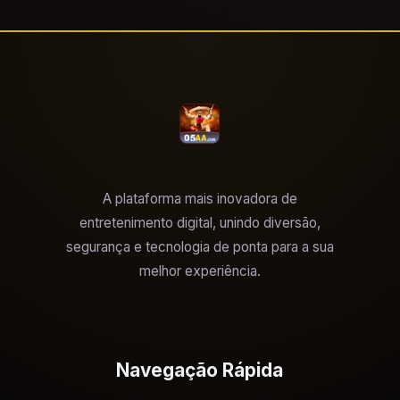
A plataforma mais inovadora de
entretenimento digital, unindo diversão,
segurança e tecnologia de ponta para a sua
melhor experiência.
Navegação Rápida