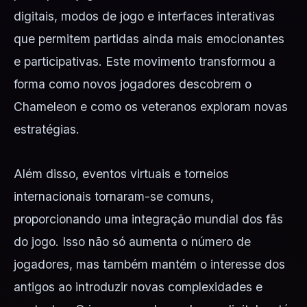
digitais, modos de jogo e interfaces interativas
que permitem partidas ainda mais emocionantes
e participativas. Este movimento transformou a
forma como novos jogadores descobrem o
Chameleon e como os veteranos exploram novas
estratégias.
Além disso, eventos virtuais e torneios
internacionais tornaram-se comuns,
proporcionando uma integração mundial dos fãs
do jogo. Isso não só aumenta o número de
jogadores, mas também mantém o interesse dos
antigos ao introduzir novas complexidades e