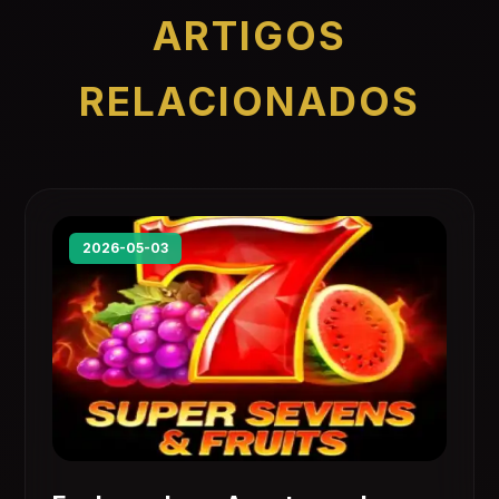
ARTIGOS
RELACIONADOS
2026-05-03