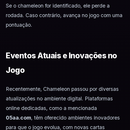
Se o chameleon for identificado, ele perde a
rodada. Caso contrário, avança no jogo com uma
pontuação.
Eventos Atuais e Inovações no
Jogo
Recentemente, Chameleon passou por diversas
atualizações no ambiente digital. Plataformas
online dedicadas, como a mencionada
05aa.com
, têm oferecido ambientes inovadores
para que o jogo evolua, com novas cartas