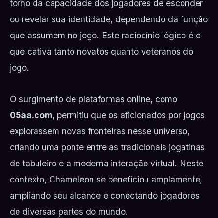
torno da capacidade dos jogadores de esconder
ou revelar sua identidade, dependendo da função
que assumem no jogo. Este raciocínio lógico é o
que cativa tanto novatos quanto veteranos do
jogo.
O surgimento de plataformas online, como
05aa.com
, permitiu que os aficionados por jogos
explorassem novas fronteiras nesse universo,
criando uma ponte entre as tradicionais jogatinas
de tabuleiro e a moderna interação virtual. Neste
contexto, Chameleon se beneficiou amplamente,
ampliando seu alcance e conectando jogadores
de diversas partes do mundo.