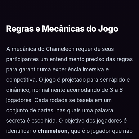
Regras e Mecânicas do Jogo
A mecânica do Chameleon requer de seus
participantes um entendimento preciso das regras
para garantir uma experiência imersiva e
competitiva. O jogo é projetado para ser rápido e
dinâmico, normalmente acomodando de 3 a 8
jogadores. Cada rodada se baseia em um
conjunto de cartas, nas quais uma palavra
secreta é escolhida. O objetivo dos jogadores é
identificar o
chameleon
, que é o jogador que não