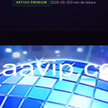
2026-06-30
3 min de leitura
ARTIGO PREMIUM