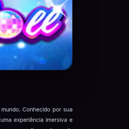
o mundo. Conhecido por sua
uma experiência imersiva e