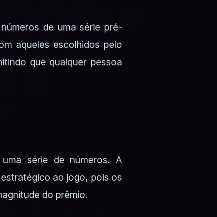
m números de uma série pré-
om aqueles escolhidos pelo
mitindo que qualquer pessoa
r uma série de números. A
estratégico ao jogo, pois os
magnitude do prêmio.