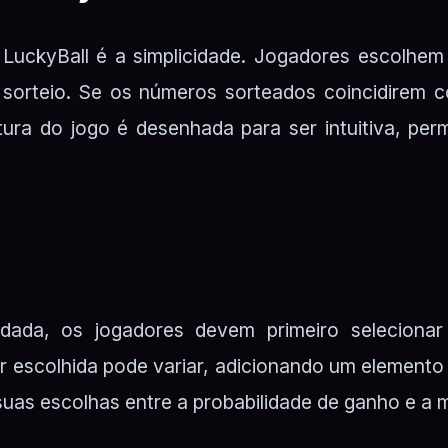
 LuckyBall é a simplicidade. Jogadores escolhe
sorteio. Se os números sorteados coincidirem c
tura do jogo é desenhada para ser intuitiva, per
odada, os jogadores devem primeiro seleciona
 escolhida pode variar, adicionando um elemento 
suas escolhas entre a probabilidade de ganho e a 