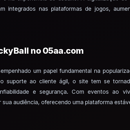
m integrados nas plataformas de jogos, aumen
ckyBall no 05aa.com
empenhado um papel fundamental na populariza
o suporte ao cliente ágil, o site tem se torna
fiabilidade e segurança. Com eventos ao vi
 sua audiência, oferecendo uma plataforma estáve