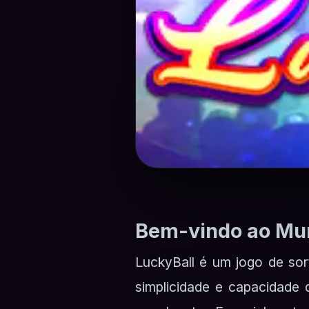
Bem-vindo ao Mun
LuckyBall é um jogo de so
simplicidade e capacidade