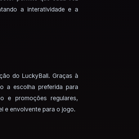
tando a interatividade e a
ção do LuckyBall. Graças à
do a escolha preferida para
vo e promoções regulares,
l e envolvente para o jogo.