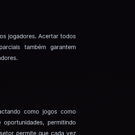
os jogadores. Acertar todos
parciais também garantem
adores.
mpactando como jogos como
 oportunidades, permitindo
 setor permite que cada vez